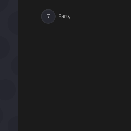
7
Party